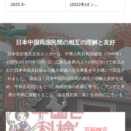
2025.3~
(2022冬)オン...
日本中国両国民間の相互の理解と友好
日中友好東京文化センターは、中華人民共和国建国（1949年）
の翌年の1950年10月1日、広範な各界の人々の呼びかけで創立さ
れた日本中国友好協会の東京都連の文化事業を引き継いで設立さ
れました。 協会は「日本中国両国民間の相互の理解と友好を深
め、平和五原則にもとづく両国関係の発展に寄与し、アジアと世
界の平和に貢献すること（協会規約第二条）を目的にしていま
す。
百科検定