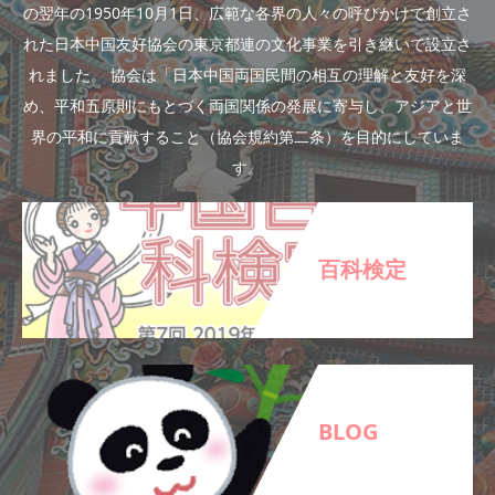
の翌年の1950年10月1日、広範な各界の人々の呼びかけで創立さ
れた日本中国友好協会の東京都連の文化事業を引き継いで設立さ
れました。 協会は「日本中国両国民間の相互の理解と友好を深
め、平和五原則にもとづく両国関係の発展に寄与し、アジアと世
界の平和に貢献すること（協会規約第二条）を目的にしていま
す。
百科検定
BLOG