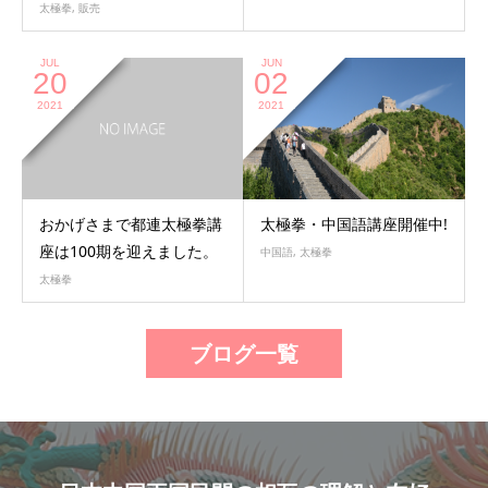
太極拳
,
販売
JUL
JUN
20
02
2021
2021
おかげさまで都連太極拳講
太極拳・中国語講座開催中!
座は100期を迎えました。
中国語
,
太極拳
太極拳
ブログ一覧