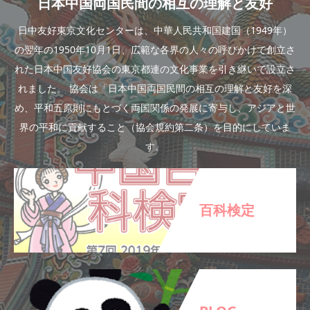
日本中国両国民間の相互の理解と友好
日中友好東京文化センターは、中華人民共和国建国（1949年）
の翌年の1950年10月1日、広範な各界の人々の呼びかけで創立さ
れた日本中国友好協会の東京都連の文化事業を引き継いで設立さ
れました。 協会は「日本中国両国民間の相互の理解と友好を深
め、平和五原則にもとづく両国関係の発展に寄与し、アジアと世
界の平和に貢献すること（協会規約第二条）を目的にしていま
す。
百科検定