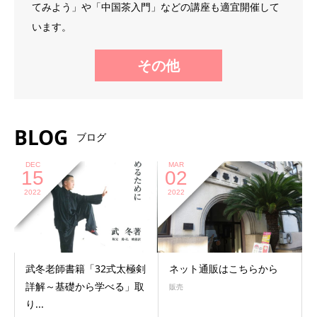
てみよう」や「中国茶入門」などの講座も適宜開催して
います。
その他
BLOG
ブログ
DEC
MAR
15
02
2022
2022
武冬老師書籍「32式太極剣
ネット通販はこちらから
詳解～基礎から学べる」取
販売
り...