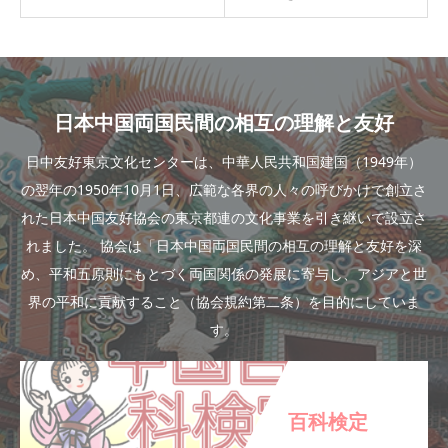
日本中国両国民間の相互の理解と友好
日中友好東京文化センターは、中華人民共和国建国（1949年）
の翌年の1950年10月1日、広範な各界の人々の呼びかけで創立さ
れた日本中国友好協会の東京都連の文化事業を引き継いで設立さ
れました。 協会は「日本中国両国民間の相互の理解と友好を深
め、平和五原則にもとづく両国関係の発展に寄与し、アジアと世
界の平和に貢献すること（協会規約第二条）を目的にしていま
す。
百科検定