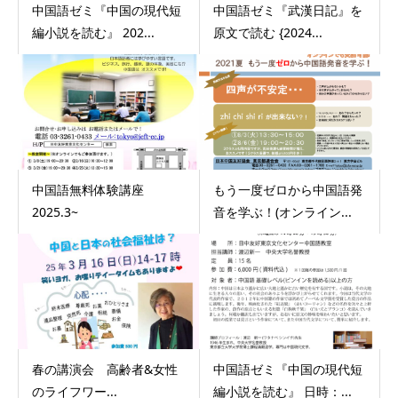
中国語ゼミ『中国の現代短
中国語ゼミ『武漢日記』を
編小説を読む』 202...
原文で読む {2024...
中国語無料体験講座
もう一度ゼロから中国語発
2025.3~
音を学ぶ！(オンライン...
春の講演会 高齢者&女性
中国語ゼミ『中国の現代短
のライフワー...
編小説を読む』 日時：...