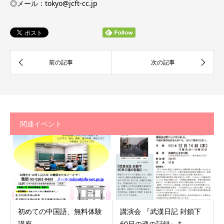
◎メール：tokyo@jcft-cc.jp
関連イベント
初めての中国語、無料体験
講演会 『武漢日記 封鎖下
講座
60日の魂の記録』を...