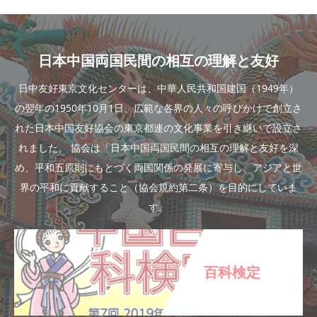
日本中国両国民間の相互の理解と友好
日中友好東京文化センターは、中華人民共和国建国（1949年）
の翌年の1950年10月1日、広範な各界の人々の呼びかけで創立さ
れた日本中国友好協会の東京都連の文化事業を引き継いで設立さ
れました。 協会は「日本中国両国民間の相互の理解と友好を深
め、平和五原則にもとづく両国関係の発展に寄与し、アジアと世
界の平和に貢献すること（協会規約第二条）を目的にしていま
す。
百科検定