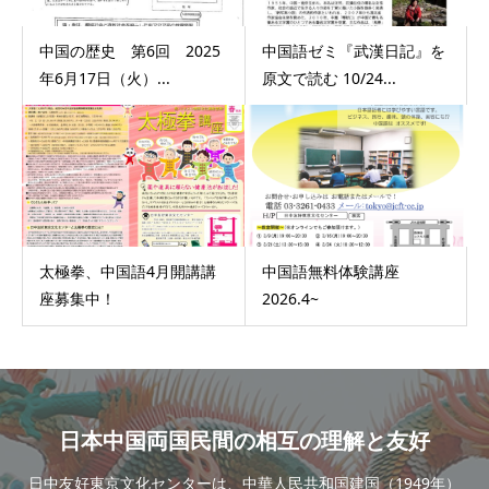
中国の歴史 第6回 2025
中国語ゼミ『武漢日記』を
年6月17日（火）...
原文で読む 10/24...
太極拳、中国語4月開講講
中国語無料体験講座
座募集中！
2026.4~
日本中国両国民間の相互の理解と友好
日中友好東京文化センターは、中華人民共和国建国（1949年）