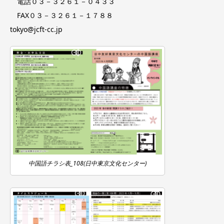
電話０３－３２６１－０４３３
FAX０３－３２６１－１７８８
tokyo@jcft-cc.jp
中国語チラシ表_108(日中東京文化センター)