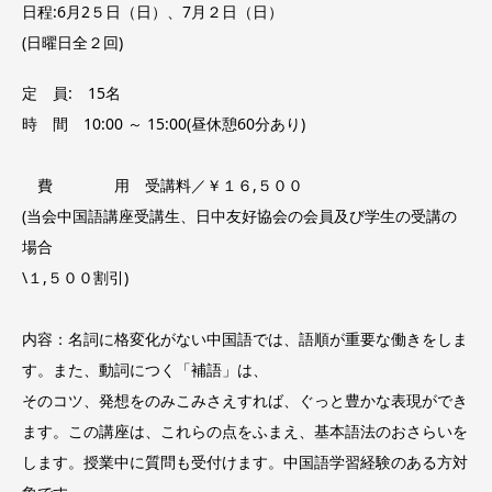
日程:6月2５日（日）、7月２日（日）
(日曜日全２回)
定 員: 15名
時 間 10:00 ～ 15:00(昼休憩60分あり)
費 用 受講料／￥１６,５００
(当会中国語講座受講生、日中友好協会の会員及び学生の受講の
場合
\１,５００割引)
内容：名詞に格変化がない中国語では、語順が重要な働きをしま
す。また、動詞につく「補語」は、
そのコツ、発想をのみこみさえすれば、ぐっと豊かな表現ができ
ます。この講座は、これらの点をふまえ、基本語法のおさらいを
します。授業中に質問も受付けます。中国語学習経験のある方対