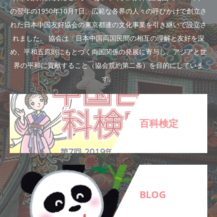
の翌年の1950年10月1日、広範な各界の人々の呼びかけで創立さ
れた日本中国友好協会の東京都連の文化事業を引き継いで設立さ
れました。 協会は「日本中国両国民間の相互の理解と友好を深
め、平和五原則にもとづく両国関係の発展に寄与し、アジアと世
界の平和に貢献すること（協会規約第二条）を目的にしていま
す。
百科検定
BLOG