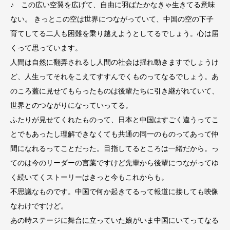
♪ この広い空翼を広げて、自由に羽ばたかなきゃ生きてる意味
ない。 きっとこの空は世界につながっていて、中国の空の下子
育てしてる二人も困難を乗り越えようとしてるでしょう。心は届
くって思っています。
人間は自然に翻弄されるし人間の社会は揺れ動きますでしょうけ
ど、人生ってそれをこえてすすんでくものってなるでしょう。あ
のころ蓋に見せてもらったものは後輩たちに引き継がれていて、
世界とのつながりになっていってる。
ふたりが見せてくれたものって、日本と中国はすごく違うってこ
とでもあったし理解できなくても共通の同一のものってあって仲
間になれるってことだった。目指してるところは一緒だから。っ
てのは今のリーダーの言葉ですけど先輩から後輩につながってゆ
く続いてくストーリーはきっと今もこれからも。
不思議なものです。中国で何か起きてるって報道に接しても映像
なわけですけど。
あの時ステージに舞台に立っていた娘がいま中国にいてってなる