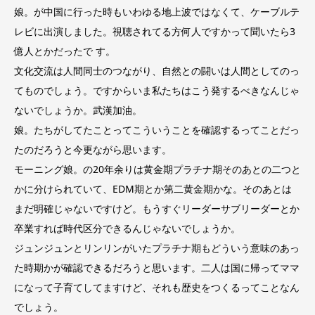
娘。が中国に行った時もいわゆる地上波ではなくて、ケーブルテ
レビに出演しました。視聴されてる方何人ですかって聞いたら3
億人とかだったで す。
文化交流は人間同士のつながり、自然との闘いは人間としてのっ
てものでしょう。ですからいま私たちはこう発するべきなんじゃ
ないでしょうか。武漢加油。
娘。たちがしてたことってこういうことを確認するってことだっ
たのだろうと今更ながら思います。
モーニング娘。の20年余りは黄金期プラチナ期そのあとの二つと
かに分けられていて、EDM期とか第二黄金期かな。そのあとは
まだ明確じゃないですけど。もうすぐリーダーサブリーダーとか
卒業すれば時代区分できるんじゃないでしょうか。
ジュンジュンとリンリンがいたプラチナ期もどういう意味のあっ
た時期かが確認できるだろうと思います。二人は国に帰ってママ
になって子育てしてますけど、それも歴史をつくるってことなん
でしょう。