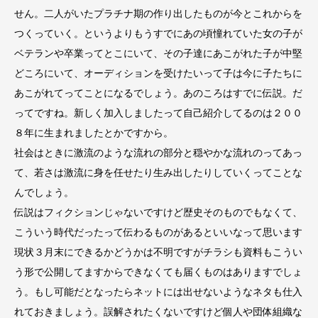
せん。二人がいたプラチナ期の作り出したものが今とこれからを
つくっていく。というよりもうすでにあの頃憧れていた女の子が
ベテランや卒業ってとこにいて、その子達にあこがれた子が中堅
どころにいて、オーディションを受けたいって子は今に子たちに
あこがれてってことになるでしょう。あのころはすでに伝説。だ
ってですね。新しく加入しましたって自己紹介してるのは２００
８年に生まれましたとかですから。
社会はときに激流のような流れの部分と穏やかな流れのってあっ
て、若さは激流に身を任せたり生み出したりしていくってことな
んでしょう。
伝説はフィクションじゃないですけど歴史そのものでもなくて、
こういう時代だったって伝わるものがあるといいなって思います
現状３月末にできるかどうかは不明ですがチラシも資料もこうい
う形で公開してますからできなくても届くものはありますでしょ
う。もし可能だとなったらネットには出せないようなネタも仕入
れておきましょう。誤解されたくないですけど個人や団体組織な