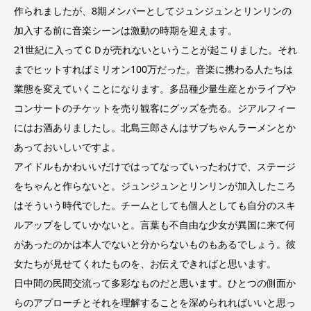
作られましたが、8期メンバーとしてジュンジュンとリンリンの
加入する前に音楽シーンは激動の時期を迎えます。
21世紀に入ってＣＤが売れないということが起こりました。それ
までヒットすればミリオン100万だった。音楽に携わる人たちは
業態を変えていくことになります。多品種少量生産とかライブや
コンサートのチケットを売り観客にグッズを売る。ジアルフィー
にはお酒ありましたし。北島三郎さんはサブちゃんラーメンとか
あっておいしいですよ。
アイドルもかわいいだけではってなっていったわけで、ステージ
をちゃんと作らないと。ジュンジュンとリンリンが加入したころ
はそういう時代でした。チームとしても個人としても自分のスキ
ルアップをしていかないと。言葉も不自由な少女が異国に来て何
があったのかは本人でないと分からないものもあるでしょう。彼
女たちが見せてくれたものを、お伝えできればと思います。
日中間の民間交流って多彩なものだと思います。ひとつの側面か
らのアプローチとそれを理解することを深められればいいと思っ