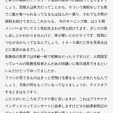
しょう。芸能人は体力だってことかも。そういう挑戦をしても歌
でご飯が食べられるってなるもはほんの一握り。それでも大勢が
挑戦を続けてきたしこれからも。 今のモーニング娘。は１５期
メンバーまでいて２１世紀生まれが増え続けてます。ダンスの良
しあしとかわかりませんけど。体が硬いとかだそうです。怪我に
つながるからってなるんでしょう。１４～５歳だと目を見張るほ
どに進歩があるでしょう。
歌舞伎の世界では年齢一桁で初舞台だったりですけど、人間国宝
ってレベルの歌舞伎役者さんがあの頃嫌いに毎日成長できるとい
いんだけどってゆってましたか。
ファンが見てるものはきっと空翔ける翼をもった少女たちなんで
しょう。天使の羽をもっているってなりましょうか。テイクオフ
するときはもうすぐ。
ふたりがいたころをプラチナ期と言いますが、これはプラチナナ
インディスコってコンサートに由来しますけどその結果創世記の
ブームを黄金期、次をプラチナ期と呼ぶようになっています。