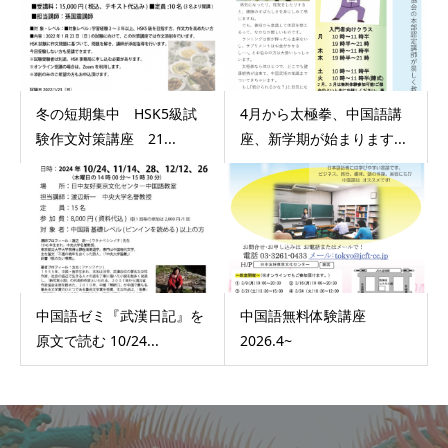
冬の短期集中 HSK5級試
4月から太極拳、中国語講
験作文対策講座 21...
座、新学期が始まります...
中国語ゼミ『武漢日記』を
中国語無料体験講座
原文で読む 10/24...
2026.4~