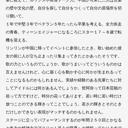
の壁や文化の壁。自分を探して自分をつくって自分の居場所を切
り開いて。
１年で中堅３年でベテラン５年たったら卒業を考える。全力疾走
の青春。ティーンエイジャーになるころにスター１７～８歳で転
機を迎える。
リンリンが中国に帰ってイベントに参加したとき。歌い始めた彼
女の前に人が立ち止まったり集まってきたとかあったそうです。
歌の力というものでしょうか。歌がうまいってどういうものかは
言えませんけれど。心に届く心を動かす心に何かが生まれるって
ことになるものかもしれません。実績や経験のある先輩たちに対
してアイドルには何があるんでしょうか。世阿弥って日本芸能の
祖って方ですけど。時分の花ってあります。若い時に若い時だけ
放つことのできる輝きってことでしょう。若さの輝きとそのとき
だけしかできない表現がマッチするのかもしれません。
ステージに立ってパフォーマンスするのが年間２５０回とかなる
と体力や精神力でアスリート並みの限界への挑戦ってなりますで