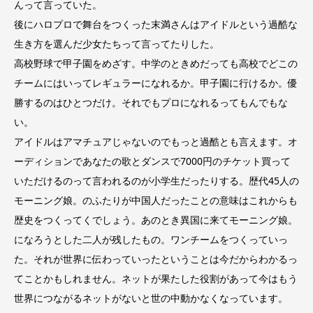
んって言っていた。
後にハロプロで舞台をつくった末満さんはアイドルという過酷な
生き方を選んだ少女たちって言ってたりした。
高校野球で甲子園をめざす。中学のときめだっても高校でどこの
チームにはいってレギュラーになれるか。甲子園に行けるか。優
勝するのはひとつだけ。それでもプロになれるってもんでもな
い。
アイドルはアマチュアじゃないのでもっと過酷とも言えます。オ
ーディションであなたの歌とダンスで7000円のチケット買って
いただけるのって言われるのが小学生だったりする。歴代45人の
モーニング娘。のふたりが中国人だったことの意味はこれからも
歴史をつくってくでしょう。あのとき異国に来てモーニング娘。
になろうとした二人が残したもの。ワンチームをつくっていっ
た。それが世界に伝わっていったということは今だからわかるっ
てことかもしれません。ネットが果たした役割があって今はもう
世界につながるネットがないと世の中動かなくなっています。