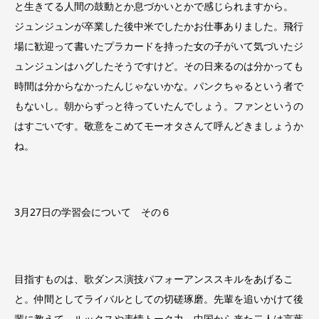
と生きてる人間の鼓動とか息づかいとかで感じられますから。
ジュンジュンが卒業した後中米でしたかお仕事ありました。飛行
場に歓迎って書いたプラカードを持った女の子がいて気づいたジ
ュンジュンはハグしたそうですけど。その日来るのは分かっても
時間は分からなかったんじゃないかな。パンクちゃるという者で
もないし。朝からずっと待っていたんでしょう。ファンというの
はすごいです。敬意をこめてモーオタさんて呼んどきましょうか
ね。
3月27日の学習会について その６
目指すものは、歌ダンス演技パフォーアンススキルをあげるこ
と。仲間としてライバルとしての切磋琢磨。先輩を追いかけて後
輩に教えて。ルックスや表情トーク力。中国から来た二人は言葉