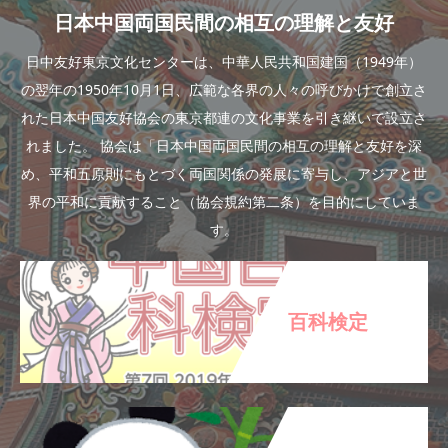
日本中国両国民間の相互の理解と友好
日中友好東京文化センターは、中華人民共和国建国（1949年）
の翌年の1950年10月1日、広範な各界の人々の呼びかけで創立さ
れた日本中国友好協会の東京都連の文化事業を引き継いで設立さ
れました。 協会は「日本中国両国民間の相互の理解と友好を深
め、平和五原則にもとづく両国関係の発展に寄与し、アジアと世
界の平和に貢献すること（協会規約第二条）を目的にしていま
す。
百科検定