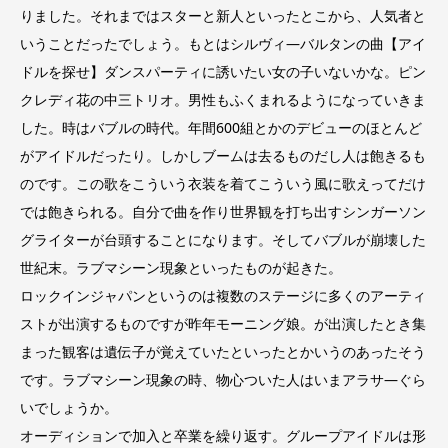
りました。それまではスターと新人といったとこから、人気者と
いうことだったでしょう。もとはシルヴィ―バルタンの曲【アイ
ドルを探せ】ダンスパーティに誘いたい女の子いないかな。ピン
クレディ花の中三トリオ。男性もふくまれるようになっていきま
した。時はバブルの時代。年間600組とかのデビューのほとんど
がアイドルだったり。しかしブームは去るものだし人は飽きるも
のです。この歌をこういう衣装を着てこういう風に歌えってだけ
では飽きられる。自分で曲を作り世界観を打ち出すシンガーソン
グライターが台頭することになります。そしてバブルが崩壊した
世紀末。ラブマシーン現象といったものが起きた。
ロックインジャパンというのは複数のステージに多くのアーティ
ストが出演するものですが昨年モーニング娘。が出演したとき集
まった観客は遺伝子が覚えていたといったとかいうのあったそう
です。ラブマシーン現象の時、物心ついた人はいまアラサ―ぐら
いでしょうか。
オーディションで加入と卒業を繰り返す。グループアイドルは形