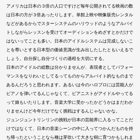
アメリカは日本の３倍の人口ですけど毎年公開されてる映画の数
は日本の方が３倍あったりします。単館上映や映像販売レンタル
などがあるからでスターシステムのハリウッドのようなアルバイ
トしながらレッスンを受けてオーディションをめざすとかだけで
はないってことも多い。日本のアイドルシステムは完成しないこ
とを尊いとする日本型の価値意識が生み出したしたともいえるで
しょう。自分探し自分づくりの過程を大切にする。
日本のアイドルの総数は分かりませんが、表現者としてパフォー
マンスをなりわいとしてるってものからアルバイト的なものまで
あるんだろうと思われます。あるいは今のハロプロには芸能人が
ピアノを弾いてるんじゃなくて、ピアニストがアイドルやってる
って娘もいたりします。音楽大学に受かったかどうかはまだわか
りませんけど今年だけでなく挑戦はするんじゃないかな。
ジュンジュントリンリンの挑戦が日本の芸能界に入るってことだ
けではなくて、日本の音楽シーンの中に入ってつかんだものを持
ち帰ったということなら種は芽吹いて大きな樹に育つかもしれま