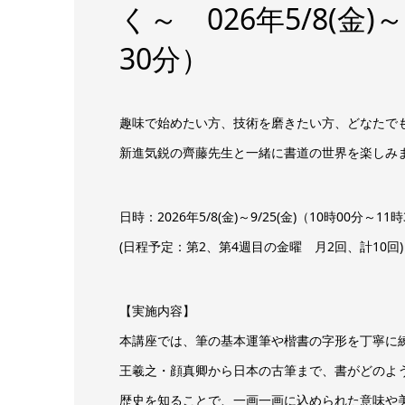
く～ 026年5/8(金)～
30分）
趣味で始めたい方、技術を磨きたい方、どなたで
新進気鋭の齊藤先生と一緒に書道の世界を楽しみ
日時：2026年5/8(金)～9/25(金)（10時00分～11
(日程予定：第2、第4週目の金曜 月2回、計10回)
【実施内容】
本講座では、筆の基本運筆や楷書の字形を丁寧に
王羲之・顔真卿から日本の古筆まで、書がどのよ
歴史を知ることで、一画一画に込められた意味や