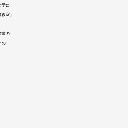
大学に
道教室」
書道の
クの