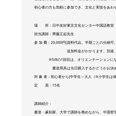
初心者の方も気軽に参加でき、文化と実技をあわ
場 所：日中友好東京文化センター中国語教室
担当講師：齊藤正起先生
参 加 費：20,000円(資料代込。半期ごとの分
追加料金がかかります。別途、書道用具
※5/8の1回目は、オリエンテーションにな
書道用具は当日購入するかどうかお決め
対 象 者：初心者から(中学生～大人（※小学生は保
定 員：15名
講師紹介：
書道・篆刻家。大学で講師を務めながら、中国哲