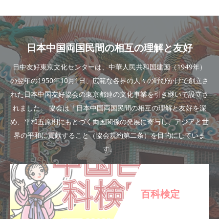
日本中国両国民間の相互の理解と友好
日中友好東京文化センターは、中華人民共和国建国（1949年）
の翌年の1950年10月1日、広範な各界の人々の呼びかけで創立さ
れた日本中国友好協会の東京都連の文化事業を引き継いで設立さ
れました。 協会は「日本中国両国民間の相互の理解と友好を深
め、平和五原則にもとづく両国関係の発展に寄与し、アジアと世
界の平和に貢献すること（協会規約第二条）を目的にしていま
す。
百科検定