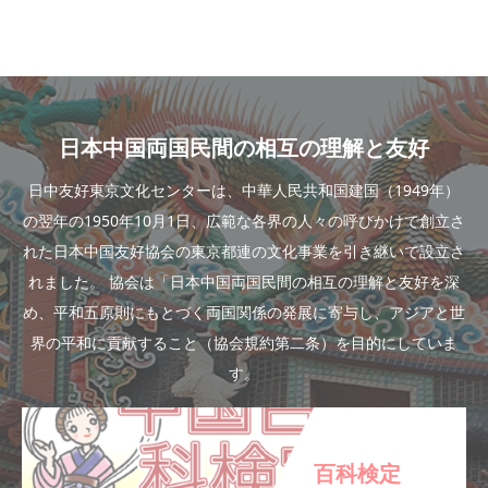
日本中国両国民間の相互の理解と友好
日中友好東京文化センターは、中華人民共和国建国（1949年）
の翌年の1950年10月1日、広範な各界の人々の呼びかけで創立さ
れた日本中国友好協会の東京都連の文化事業を引き継いで設立さ
れました。 協会は「日本中国両国民間の相互の理解と友好を深
め、平和五原則にもとづく両国関係の発展に寄与し、アジアと世
界の平和に貢献すること（協会規約第二条）を目的にしていま
す。
百科検定