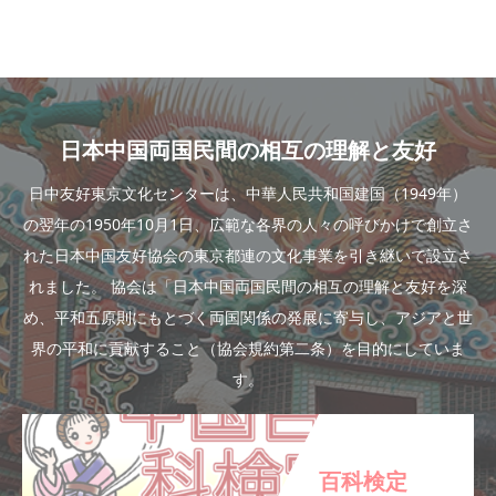
日本中国両国民間の相互の理解と友好
日中友好東京文化センターは、中華人民共和国建国（1949年）
の翌年の1950年10月1日、広範な各界の人々の呼びかけで創立さ
れた日本中国友好協会の東京都連の文化事業を引き継いで設立さ
れました。 協会は「日本中国両国民間の相互の理解と友好を深
め、平和五原則にもとづく両国関係の発展に寄与し、アジアと世
界の平和に貢献すること（協会規約第二条）を目的にしていま
す。
百科検定