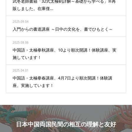
武冬老師書籍「32式太極剣詳解～基礎から学べる」※再
販しました。在庫僅...
2025.09.04
入門からの書道講座 ～日中の文化を、書でひもとく～
2025.08.06
中国語・太極拳秋講座、10より順次開講！体験講座、実
施しています！
2025.04.01
中国語・太極拳春講座、4月7日より順次開講！体験講
座、実施しています！
日本中国両国民間の相互の理解と友好