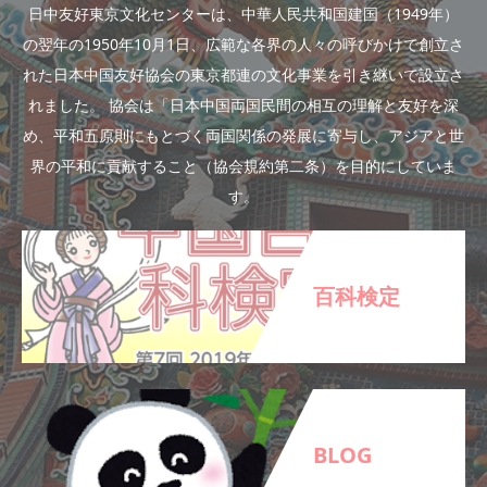
日中友好東京文化センターは、中華人民共和国建国（1949年）
の翌年の1950年10月1日、広範な各界の人々の呼びかけで創立さ
れた日本中国友好協会の東京都連の文化事業を引き継いで設立さ
れました。 協会は「日本中国両国民間の相互の理解と友好を深
め、平和五原則にもとづく両国関係の発展に寄与し、アジアと世
界の平和に貢献すること（協会規約第二条）を目的にしていま
す。
百科検定
BLOG