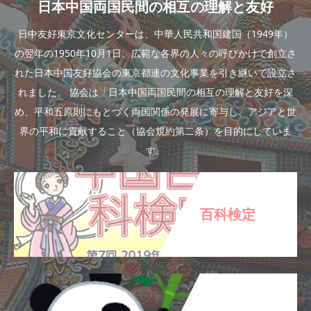
日本中国両国民間の相互の理解と友好
日中友好東京文化センターは、中華人民共和国建国（1949年）
の翌年の1950年10月1日、広範な各界の人々の呼びかけで創立さ
れた日本中国友好協会の東京都連の文化事業を引き継いで設立さ
れました。 協会は「日本中国両国民間の相互の理解と友好を深
め、平和五原則にもとづく両国関係の発展に寄与し、アジアと世
界の平和に貢献すること（協会規約第二条）を目的にしていま
す。
百科検定