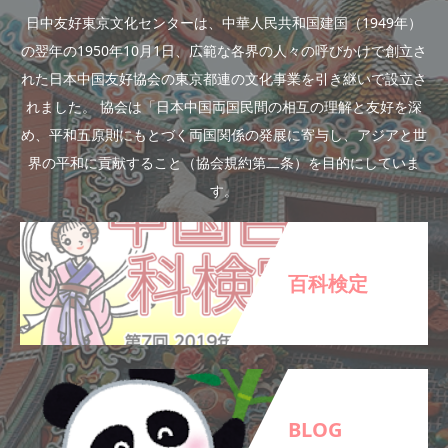
日中友好東京文化センターは、中華人民共和国建国（1949年）
の翌年の1950年10月1日、広範な各界の人々の呼びかけで創立さ
れた日本中国友好協会の東京都連の文化事業を引き継いで設立さ
れました。 協会は「日本中国両国民間の相互の理解と友好を深
め、平和五原則にもとづく両国関係の発展に寄与し、アジアと世
界の平和に貢献すること（協会規約第二条）を目的にしていま
す。
百科検定
BLOG