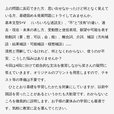
上の問題に反応できた方、思い出せなかったけど何となく覚えて
いる方、基礎固め＆発展問題にトライしてみませんか。
基本文型S+V （いろいろな述語文）、“不”と“没有”の違い、過
去・現在・未来の表し方、受動態と使役表現、願望や可能を表す
助動詞（要，想，可以，会，能）、離合詞、介詞、補語（方向補
語・結果補語・可能補語・様態補語）……
漠然と理解しているけれど、何となくわからない、使うのが不
安、こうした悩みはありませんか？
今回は4回に分けて総合的な文法を復習しながら皆さんの疑問に
答えていきます。オリジナルのプリントを用意しますので、テキ
スト等の準備は不要です。
ひととおり基礎を学習したかたを対象にしていますが、以前中
国語を習ったことがあるというかたも大歓迎です。わからないと
ころを徹底的に説明します。お子様の夏休みの学習にも最適で
す。気軽に教室に足を運んでください。