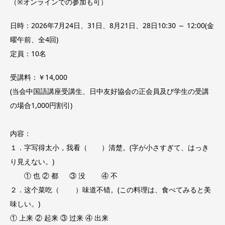
（※オンラインでの参加も可）
日時：2026年7月24日、31日、8月21日、28日10:30 ～ 12:00(金
曜午前、全4回)
定員：10名
受講料：￥14,000
(当会中国語講座受講生、日中友好協会の正会員及び学生の受講
の場合1,000円割引)
内容：
１．字写得太小，我看（ ）清楚。(字が小さすぎて、はっき
り見えない。)
① 也 ② 都 ③ 没 ④ 不
２．这个菜吃（ ）味道不错。(この料理は、食べてみると美
味しい。)
① 上来 ② 起来 ③ 过来 ④ 出来