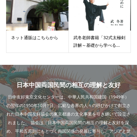
ネット通販はこちらから
武冬老師書籍「32式太極剣
詳解～基礎から学べる...
日本中国両国民間の相互の理解と友好
日中友好東京文化センターは、中華人民共和国建国（1949年）
の翌年の1950年10月1日、広範な各界の人々の呼びかけで創立さ
れた日本中国友好協会の東京都連の文化事業を引き継いで設立さ
れました。 協会は「日本中国両国民間の相互の理解と友好を深
め、平和五原則にもとづく両国関係の発展に寄与し、アジアと世