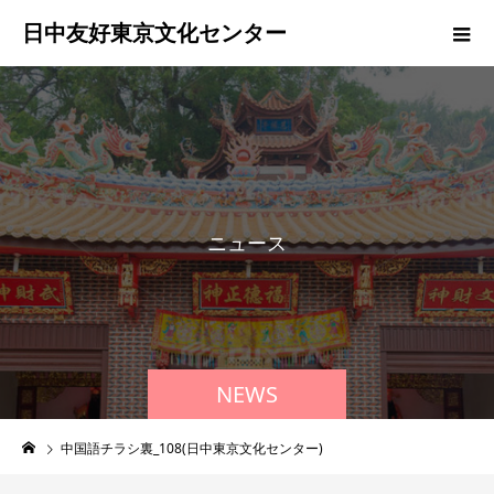
日中友好東京文化センター
ニ
ュ
ー
ス
NEWS
中国語チラシ裏_108(日中東京文化センター)