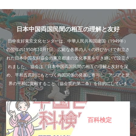
日本中国両国民間の相互の理解と友好
日中友好東京文化センターは、中華人民共和国建国（1949年）
の翌年の1950年10月1日、広範な各界の人々の呼びかけで創立さ
れた日本中国友好協会の東京都連の文化事業を引き継いで設立さ
れました。 協会は「日本中国両国民間の相互の理解と友好を深
め、平和五原則にもとづく両国関係の発展に寄与し、アジアと世
界の平和に貢献すること（協会規約第二条）を目的にしていま
す。
百科検定