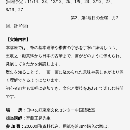
(日程予定：11/14、28、12/12、26、1/9、23、2/13、27、
3/13、27
第2、第4週目の金曜 月2
回、計10回)
【実施内容】
本講座では、筆の基本運筆や楷書の字形を丁寧に練習しつつ、
王羲之・顔真卿から日本の古筆まで、書がどのように伝えられ、
発展してきたかを解説します。
歴史を知ることで、一画一画に込められた意味や美しさがより深
く理解できるようになります。
初心者の方も気軽に参加でき、文化と実技をあわせて楽しむ時間
です。
場 所：
日中友好東京文化センター中国語教室
担当講師：
齊藤正起先生
参 加 費：
20,000円(資料代込。用紙を追加で購入の際は、