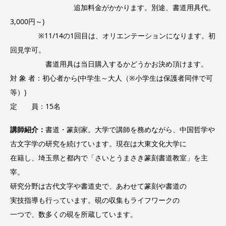
追加料金がかかります。別途、書道用具代。
3,000円～)
※11/14の1回目は、オリエンテーションになります。初
回見学可。
書道用具は当日購入するかどうかお決め頂けます。
対 象 者：初心者から(中学生～大人（※小学生は保護者同伴で可
等）)
定 員：15名
講師紹介：
書道・篆刻家。大学で講師を務めながら、中国哲学や
古文字学の研究を続けています。現在は大東文化大学に
在籍し、埼玉県と都内で「さいとうまさき篆刻書道教室」を主
宰。
研究分野は古代文字や書道史で、あわせて篆刻や書道の
実技指導も行っています。硯の収集もライフワークの
一つで、数多くの硯を所蔵しています。